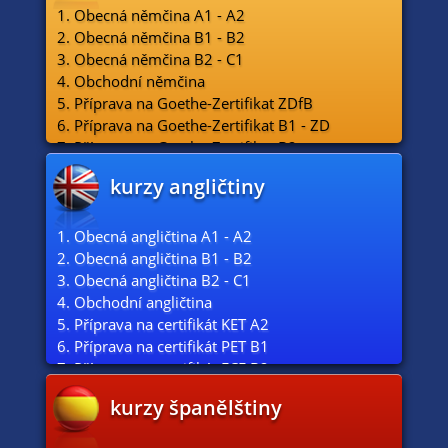
1. Obecná němčina A1 - A2
2. Obecná němčina B1 - B2
3. Obecná němčina B2 - C1
4. Obchodní němčina
5. Příprava na Goethe-Zertifikat ZDfB
6. Příprava na Goethe-Zertifikat B1 - ZD
7. Příprava na Goethe-Zertifikat B2
8. Příprava na Goethe-Zertifikat C1
kurzy angličtiny
9. Konverzace A2 - C1
1. Obecná angličtina A1 - A2
2. Obecná angličtina B1 - B2
3. Obecná angličtina B2 - C1
4. Obchodní angličtina
5. Příprava na certifikát KET A2
6. Příprava na certifikát PET B1
7. Příprava na certifikát FCE B2
8. Příprava na certifikát CAE C1
kurzy španělštiny
9. Konverzace A2 - C1